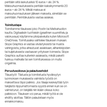
peritään siitä laskutuslisä 10 euroa + alv. 24 %.
Maksuhuomautuksesta peritään kaksikymmentä 20
euroa + alv 24 %. Mikäli maksua ei
maksuhuomautuksen jälkeen makseta, siirretään se
perintään. Perintäkuluista vastaa asiakas.
Toimitustapa
Toimitamme tilauksesi joko Postin tai Matkahuollon
kautta. Digitaalisiin tuotteisiin (graafinen suunnittelu ja
valokuvaus) käytämme pilvipalveluita kuten Microsoft
OneDrivea. Toimitusaika vaihtelee tilauksen mukaan.
Slope Graphics ei vastaa viivästyksistä tai muista
vahingoista, jotka aiheutuvat asiakkaan, alihankkijoiden
tai kuljetuksesta vastaavan yrityksen toimesta. Slope
Graphics auttaa kuitenkin asiakasta, mikäli paketti
hukkuu matkalla tai sen toimituksessa on muita
ongelmia.
Peruutusoikeus ja palautusehdot
Tilaustyöt: Tilatusta ja toimitetusta hyväksytyn
luonnoksen mukaisesta valmiista työstä on
maksettava täysi palkkio. Jos tilaaja keskeyttää työn
tekijästä riippumattomasta syystä ennen kuin se on
valmistunut, on tekijällä niin ikään oikeus koko
palkkioon. Tilauksen voi perua, mikäli työtä ei ole
ehditty aloittaa. Tällöin palautetaan myös
ennakkomaksu.