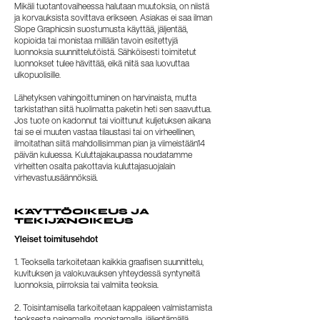
Mikäli tuotantovaiheessa halutaan muutoksia, on niistä
ja korvauksista sovittava erikseen. Asiakas ei saa ilman
Slope Graphicsin suostumusta käyttää, jäljentää,
kopioida tai monistaa millään tavoin esitettyjä
luonnoksia suunnittelutöistä. Sähköisesti toimitetut
luonnokset tulee hävittää, eikä niitä saa luovuttaa
ulkopuolisille.
Lähetyksen vahingoittuminen on harvinaista, mutta
tarkistathan siitä huolimatta paketin heti sen saavuttua.
Jos tuote on kadonnut tai vioittunut kuljetuksen aikana
tai se ei muuten vastaa tilaustasi tai on virheellinen,
ilmoitathan siitä mahdollisimman pian ja viimeistään14
päivän kuluessa. Kuluttajakaupassa noudatamme
virheitten osalta pakottavia kuluttajasuojalain
virhevastuusäännöksiä.
KÄYTTÖOIKEUS JA
TEKIJÄNOIKEUS
Yleiset toimitusehdot
1. Teoksella tarkoitetaan kaikkia graafisen suunnittelu,
kuvituksen ja valokuvauksen yhteydessä syntyneitä
luonnoksia, piirroksia tai valmiita teoksia.
2. Toisintamisella tarkoitetaan kappaleen valmistamista