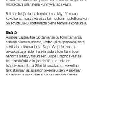
7. Kun teos saatetaan yleisön nähtäville, on tekijän nimi
ilmoitettava sillä tavalla kuin hyvä tapa vaatii.
8. Ilman tekijän lupaa teosta ei saa käyttää muun
kokoisena, muissa väreissä tai muutoin muutettuna kuin
on sovittu, lukuunottamatta pieniä teknillisiä korjauksia.
Sisältö
Asiakas vastaa itse tuottamansa tai toimittamansa
sisällön oikeellisuudesta, käyttö- ja tekijäinoikeuksista
sekä lainmukaisuudesta. Slope Graphics vastaa
oikeuksista ja niiden hankinnasta silloin, kun niiden
hankinta sisältyy tilaukseen. Slope Graphics vastaa
tekstisisällöstä vain, jos sisällöntuotanto on
lisäpalveluna tilattu. Silloinkin asiakas on velvollinen
tarkistamaan asiasisällön oikeellisuuden. Asiakkaan
hyväksyttyä vedoksen ei Slope Graphics vastaa
sisällössä painatuksen jälkeen huomattavista virheistä.
Graafinen suunnittelu
Kun työ on kokonaisuudessaan maksettu, sen omistus
siirtyy ostajalle. Teoksen muuntelu- tai
editointioikeudesta ja tekijänoikeuden jälleenmyynnistä
on aina sovittava erikseen ja kirjallisesti. Kaikki
kuvitusoriginaalit, sekä luonnokset että valmis aineisto
ovat tekijän omaisuutta ellei toisin sovita. Digitaalisessa
muodossa olevat teokset toimitetaan asiakkaalle siinä