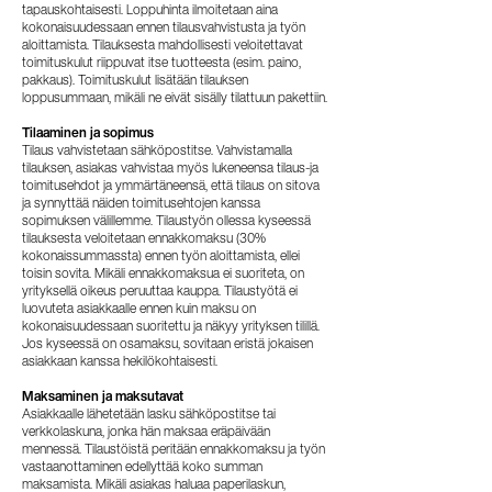
tapauskohtaisesti. Loppuhinta ilmoitetaan aina
kokonaisuudessaan ennen tilausvahvistusta ja työn
aloittamista. Tilauksesta mahdollisesti veloitettavat
toimituskulut riippuvat itse tuotteesta (esim. paino,
pakkaus). Toimituskulut lisätään tilauksen
loppusummaan, mikäli ne eivät sisälly tilattuun pakettiin.
Tilaaminen ja sopimus
Tilaus vahvistetaan sähköpostitse. Vahvistamalla
tilauksen, asiakas vahvistaa myös lukeneensa tilaus-ja
toimitusehdot ja ymmärtäneensä, että tilaus on sitova
ja synnyttää näiden toimitusehtojen kanssa
sopimuksen välillemme. Tilaustyön ollessa kyseessä
tilauksesta veloitetaan ennakkomaksu (30%
kokonaissummassta) ennen työn aloittamista, ellei
toisin sovita. Mikäli ennakkomaksua ei suoriteta, on
yrityksellä oikeus peruuttaa kauppa. Tilaustyötä ei
luovuteta asiakkaalle ennen kuin maksu on
kokonaisuudessaan suoritettu ja näkyy yrityksen tilillä.
Jos kyseessä on osamaksu, sovitaan eristä jokaisen
asiakkaan kanssa hekilökohtaisesti.
Maksaminen ja maksutavat
Asiakkaalle lähetetään lasku sähköpostitse tai
verkkolaskuna, jonka hän maksaa eräpäivään
mennessä. Tilaustöistä peritään ennakkomaksu ja työn
vastaanottaminen edellyttää koko summan
maksamista. Mikäli asiakas haluaa paperilaskun,